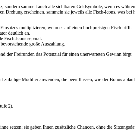
rsatz, sondern sammelt auch alle sichtbaren Geldsymbole, wenn es währen
n Drehung erscheinen, sammeln sie jeweils alle Fisch-Icons, was bei h
nsatzes multiplizieren, wenn es auf einen hochpreisigen Fisch trifft.
tor deutlich an.
e Fisch-Icons separat.
ne bevorstehende große Auszahlung.
nd der Freirunden das Potenzial für einen unerwarteten Gewinn birgt.
nf zufällige Modifier anwenden, die beeinflussen, wie der Bonus ablä
tufe 2).
ewinne setzen; sie geben Ihnen zusätzliche Chancen, ohne die Sitzungsda