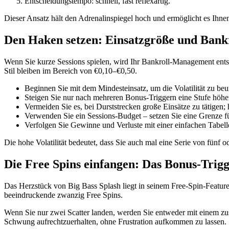
Entscheidungstempo: schnell, fast reflexartig.
Dieser Ansatz hält den Adrenalinspiegel hoch und ermöglicht es Ihne
Den Haken setzen: Einsatzgröße und Bankr
Wenn Sie kurze Sessions spielen, wird Ihr Bankroll-Management entsc
Stil bleiben im Bereich von €0,10–€0,50.
Beginnen Sie mit dem Mindesteinsatz, um die Volatilität zu beur
Steigen Sie nur nach mehreren Bonus-Triggern eine Stufe höher
Vermeiden Sie es, bei Durststrecken große Einsätze zu tätigen; h
Verwenden Sie ein Sessions-Budget – setzen Sie eine Grenze fü
Verfolgen Sie Gewinne und Verluste mit einer einfachen Tabell
Die hohe Volatilität bedeutet, dass Sie auch mal eine Serie von fünf
Die Free Spins einfangen: Das Bonus-Trig
Das Herzstück von Big Bass Splash liegt in seinem Free-Spin-Feature, 
beeindruckende zwanzig Free Spins.
Wenn Sie nur zwei Scatter landen, werden Sie entweder mit einem zusä
Schwung aufrechtzuerhalten, ohne Frustration aufkommen zu lassen.