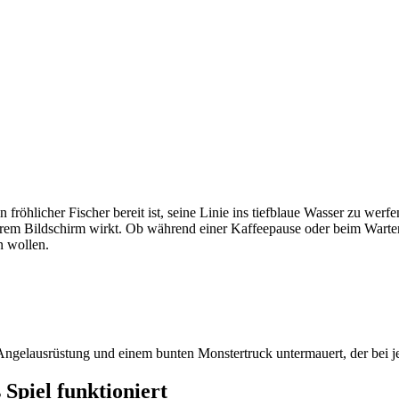
ein fröhlicher Fischer bereit ist, seine Linie ins tiefblaue Wasser zu wer
Ihrem Bildschirm wirkt. Ob während einer Kaffeepause oder beim Warten
n wollen.
Angelausrüstung und einem bunten Monstertruck untermauert, der bei 
Spiel funktioniert