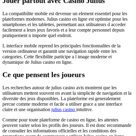
Jouer partout avec Casino Julius
La compatibilite mobile est devenue un element essentiel pour les
plateformes modernes. Julius casino en ligne est optimise pour les
smartphones et les tablettes, permettant aux utilisateurs d acceder
facilement a leurs jeux favoris et a leur compte personnel depuis
pratiquement n importe quel endroit.
L interface mobile reprend les principales fonctionnalites de la
version ordinateur et garantit une navigation rapide entre les
categories. Cette flexibilite participe a l image moderne et
dynamique de Julius casino en ligne.
Ce que pensent les joueurs
Les recherches autour de julius casino avis montrent que les
utilisateurs mettent souvent en avant la simplicite de navigation et la
diversite des jeux disponibles. La plateforme est generalement
percue comme moderne et facile a utiliser grace a une interface
claire et une organisation
julius casino
intuitive.
Comme pour toute plateforme de casino en ligne, les attentes
peuvent varier selon les profils des joueurs. Il est donc recommande
de consulter les informations officielles et les conditions des