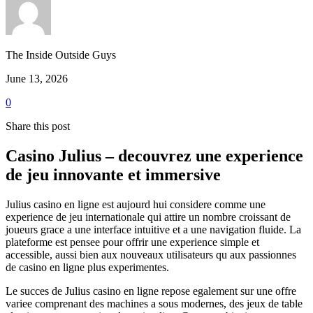
The Inside Outside Guys
June 13, 2026
0
Share this post
Casino Julius – decouvrez une experience
de jeu innovante et immersive
Julius casino en ligne est aujourd hui considere comme une
experience de jeu internationale qui attire un nombre croissant de
joueurs grace a une interface intuitive et a une navigation fluide. La
plateforme est pensee pour offrir une experience simple et
accessible, aussi bien aux nouveaux utilisateurs qu aux passionnes
de casino en ligne plus experimentes.
Le succes de Julius casino en ligne repose egalement sur une offre
variee comprenant des machines a sous modernes, des jeux de table