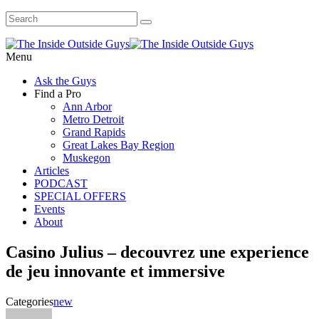
Menu
Ask the Guys
Find a Pro
Ann Arbor
Metro Detroit
Grand Rapids
Great Lakes Bay Region
Muskegon
Articles
PODCAST
SPECIAL OFFERS
Events
About
Casino Julius – decouvrez une experience
de jeu innovante et immersive
Categories
new