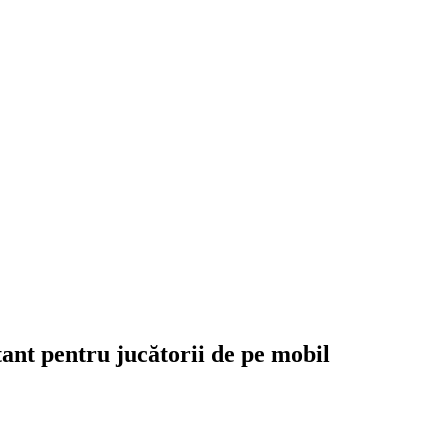
tant pentru jucătorii de pe mobil