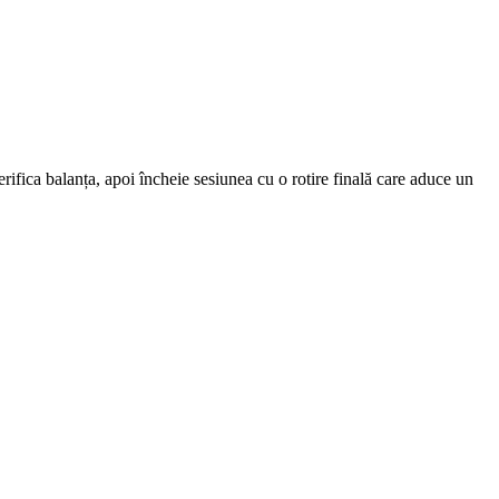
 verifica balanța, apoi încheie sesiunea cu o rotire finală care aduce un