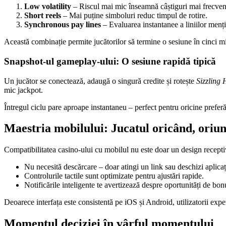
Low volatility
– Riscul mai mic înseamnă câștiguri mai frecven
Short reels
– Mai puține simboluri reduc timpul de rotire.
Synchronous pay lines
– Evaluarea instantanee a liniilor menț
Această combinație permite jucătorilor să termine o sesiune în cinci mi
Snapshot-ul gameplay-ului: O sesiune rapidă tipică
Un jucător se conectează, adaugă o singură credite și rotește
Sizzling
mic jackpot.
Întregul ciclu pare aproape instantaneu – perfect pentru oricine prefer
Maestria mobilului: Jucatul oricând, oriu
Compatibilitatea casino-ului cu mobilul nu este doar un design receptiv
Nu necesită descărcare – doar atingi un link sau deschizi aplicaț
Controlurile tactile sunt optimizate pentru ajustări rapide.
Notificările inteligente te avertizează despre oportunități de bon
Deoarece interfața este consistentă pe iOS și Android, utilizatorii expe
Momentul deciziei în vârful momentului