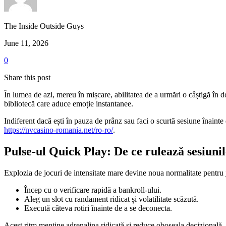
The Inside Outside Guys
June 11, 2026
0
Share this post
În lumea de azi, mereu în mișcare, abilitatea de a urmări o câștigă în d
bibliotecă care aduce emoție instantanee.
Indiferent dacă ești în pauza de prânz sau faci o scurtă sesiune înainte
https://nvcasino-romania.net/ro-ro/
.
Pulse-ul Quick Play: De ce rulează sesiunil
Explozia de jocuri de intensitate mare devine noua normalitate pentru j
Încep cu o verificare rapidă a bankroll-ului.
Aleg un slot cu randament ridicat și volatilitate scăzută.
Execută câteva rotiri înainte de a se deconecta.
Acest ritm menține adrenalina ridicată și reduce oboseala decizională, f